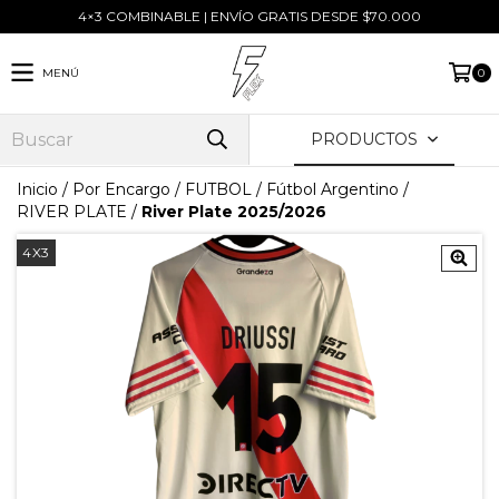
4×3 COMBINABLE | ENVÍO GRATIS DESDE $70.000
MENÚ
0
PRODUCTOS
Inicio
/
Por Encargo
/
FUTBOL
/
Fútbol Argentino
/
RIVER PLATE
/
River Plate 2025/2026
4X3