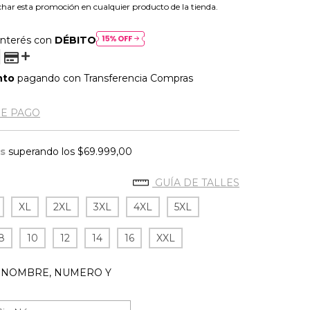
har esta promoción en cualquier producto de la tienda.
interés con
DÉBITO
nto
pagando con Transferencia Compras
DE PAGO
is
superando los
$69.999,00
GUÍA DE TALLES
XL
2XL
3XL
4XL
5XL
8
10
12
14
16
XXL
 NOMBRE, NUMERO Y