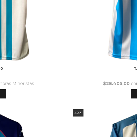
00
R
mpras Minoristas
$28.405,00
co
O
4X3