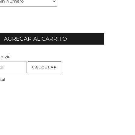
l CP:
CAMBIAR CP
envío
CALCULAR
tal