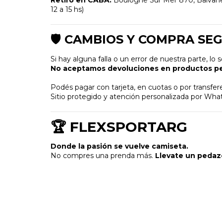
Retiro en CABA:
Boulogne Sur Mer 870, Balvaner
12 a 15 hs)
🛡️ CAMBIOS Y COMPRA SE
Si hay alguna falla o un error de nuestra parte, lo
No aceptamos devoluciones en productos pe
Podés pagar con tarjeta, en cuotas o por transfer
Sitio protegido y atención personalizada por Wha
🏆 FLEXSPORTARG
Donde la pasión se vuelve camiseta.
No compres una prenda más.
Llevate un pedazo