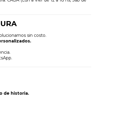
a. CABA (Lun a Vier de 12 a 18 hs, Sáb de
GURA
 solucionamos sin costo.
rsonalizados.
encia.
tsApp.
 de historia.