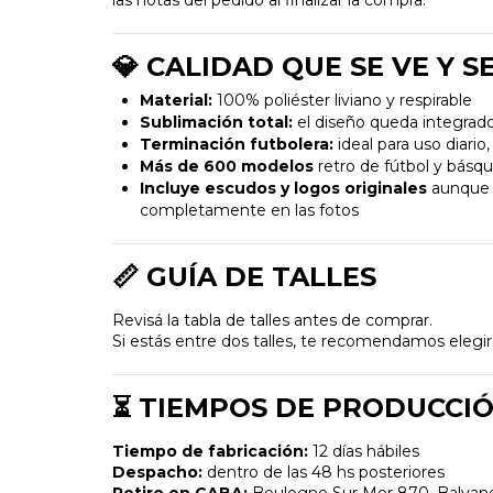
las notas del pedido al finalizar la compra.
💎 CALIDAD QUE SE VE Y S
Material:
100% poliéster liviano y respirable
Sublimación total:
el diseño queda integrado 
Terminación futbolera:
ideal para uso diario,
Más de 600 modelos
retro de fútbol y básq
Incluye escudos y logos originales
aunque a
completamente en las fotos
📏 GUÍA DE TALLES
Revisá la tabla de talles antes de comprar.
Si estás entre dos talles, te recomendamos eleg
⏳ TIEMPOS DE PRODUCCI
Tiempo de fabricación:
12 días hábiles
Despacho:
dentro de las 48 hs posteriores