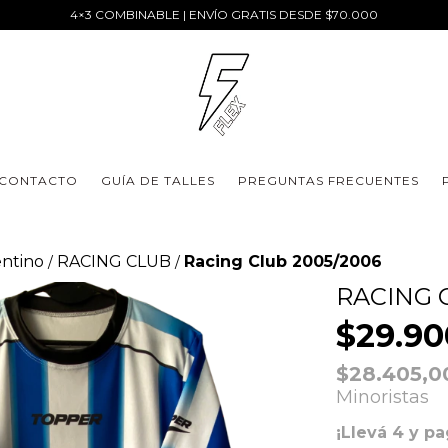
4×3 COMBINABLE | ENVÍO GRATIS DESDE $70.000
CONTACTO
GUÍA DE TALLES
PREGUNTAS FRECUENTES
entino
RACING CLUB
Racing Club 2005/2006
/
/
RACING 
$29.90
$28.405,
Minoristas
¡Llevá 4 y pa