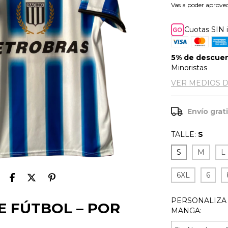
Vas a poder aprovec
Cuotas SIN 
5% de descue
Minoristas
VER MEDIOS 
Envío grat
TALLE:
S
S
M
L
6XL
6
PERSONALIZA
E FÚTBOL – POR
MANGA: