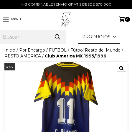
4×3 COMBINABLE | ENVÍO GRATIS DESDE $70.000
MENÚ
0
PRODUCTOS
Inicio
/
Por Encargo
/
FUTBOL
/
Fútbol Resto del Mundo
/
RESTO AMERICA
/
Club America MX 1995/1996
4X3