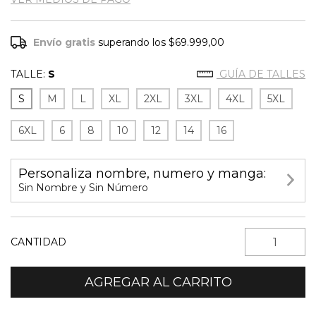
Envío gratis
superando los
$69.999,00
TALLE:
S
GUÍA DE TALLES
S
M
L
XL
2XL
3XL
4XL
5XL
6XL
6
8
10
12
14
16
Personaliza nombre, numero y manga:
Sin Nombre y Sin Número
CANTIDAD