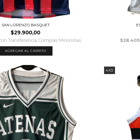
SAN LORENZO BASQUET
E
$29.900,00
con
Transferencia Compras Minoristas
$28.405
AGREGAR AL CARRITO
4X3