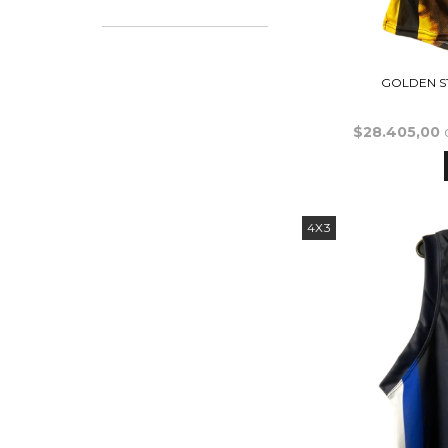
GOLDEN ST
$28.405,00
4X3