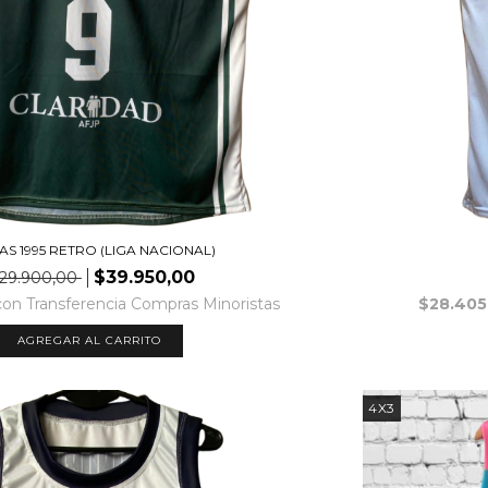
AS 1995 RETRO (LIGA NACIONAL)
$39.950,00
29.900,00
con
Transferencia Compras Minoristas
$28.405
AGREGAR AL CARRITO
4X3