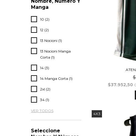
Nombre, Numero Y
Manga
10 (2)
12 (2)
13 Nocioni (1)
13 Nocioni Manga
Corta (1)
14 (3)
ATEN
$
14 Manga Corta (1)
$37.952,50
2xl (2)
34 (1)
VER TODOS
4X3
Seleccione