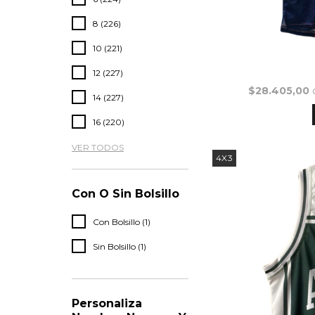
8 (226)
10 (221)
12 (227)
$28.405,00
14 (227)
16 (220)
VER TODOS
4X3
Con O Sin Bolsillo
Con Bolsillo (1)
Sin Bolsillo (1)
Personaliza